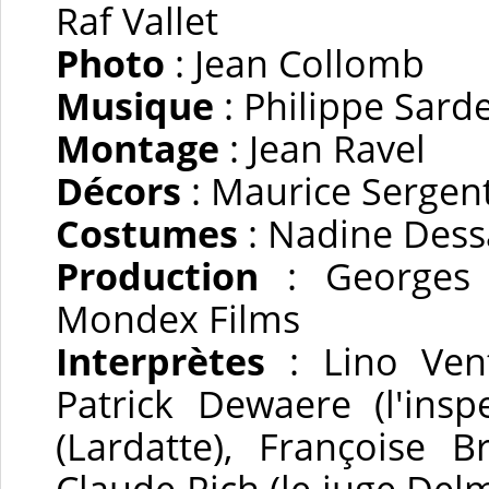
Raf Vallet
Photo
: Jean Collomb
Musique
: Philippe Sard
Montage
: Jean Ravel
Décors
: Maurice Sergen
Costumes
: Nadine Dess
Production
: Georges D
Mondex Films
Interprètes
: Lino Vent
Patrick Dewaere (l'insp
(Lardatte), Françoise 
Claude Rich (le juge Del