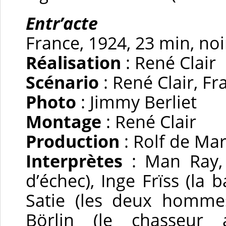
Entr’acte
France, 1924, 23 min, no
Réalisation
: René Clair
Scénario
: René Clair, Fr
Photo
: Jimmy Berliet
Montage
: René Clair
Production
: Rolf de Ma
Interprètes
: Man Ray, 
d’échec), Inge Frïss (la b
Satie (les deux hommes
Börlin (le chasseur