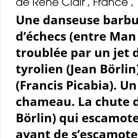
de René Clair , France ,
Une danseuse barbue 
d’échecs (entre Ma
troublée par un jet 
tyrolien (Jean Börli
(Francis Picabia). Un
chameau. La chute d
Börlin) qui escamot
avant de s’escamote