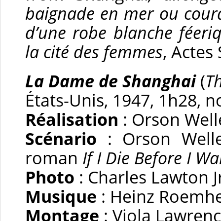
baignade en mer ou coura
d’une robe blanche féeri
la cité des femmes
, Actes
La Dame de Shanghai
(
T
États-Unis, 1947, 1h28, n
Réalisation
: Orson Well
Scénario
: Orson Well
roman
If I Die Before I W
Photo
: Charles Lawton J
Musique
: Heinz Roemh
Montage
: Viola Lawren