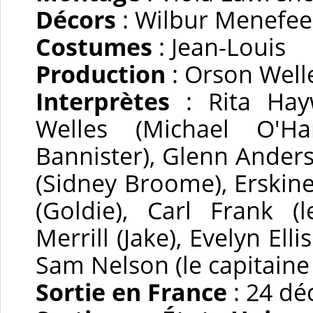
Décors
: Wilbur Menefe
Costumes
: Jean-Louis
Production
: Orson Well
Interprètes
: Rita Hayw
Welles (Michael O'Ha
Bannister), Glenn Anders
(Sidney Broome), Erskine 
(Goldie), Carl Frank (
Merrill (Jake), Evelyn Ell
Sam Nelson (le capitaine
Sortie en France
: 24 d