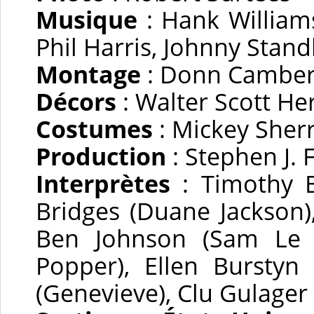
Musique
: Hank William
Phil Harris, Johnny Sta
Montage
: Donn Cambe
Décors
: Walter Scott H
Costumes
: Mickey Sher
Production
: Stephen J.
Interprètes
: Timothy B
Bridges (Duane Jackson),
Ben Johnson (Sam Le L
Popper), Ellen Burstyn
(Genevieve), Clu Gulager 