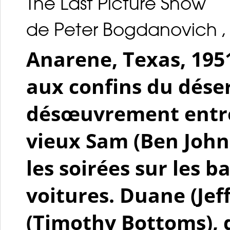
The Last Picture Show
de Peter Bogdanovich , É
Anarene, Texas, 1951
aux confins du déser
désœuvrement entre 
vieux Sam (Ben John
les soirées sur les 
voitures. Duane (Jef
(Timothy Bottoms), 