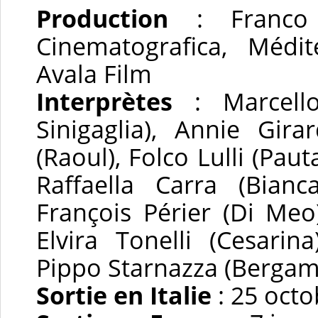
Production
: Franco C
Cinematografica, Médi
Avala Film
Interprètes
: Marcello
Sinigaglia), Annie Gira
(Raoul), Folco Lulli (Paut
Raffaella Carra (Bianca
François Périer (Di Me
Elvira Tonelli (Cesarin
Pippo Starnazza (Bergam
Sortie en Italie
: 25 octo